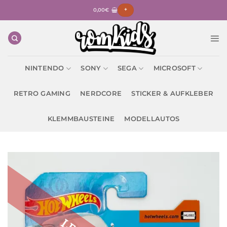
Zum
0,00
€
+
Inhalt
springen
NINTENDO
SONY
SEGA
MICROSOFT
RETRO GAMING
NERDCORE
STICKER & AUFKLEBER
KLEMMBAUSTEINE
MODELLAUTOS