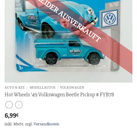
AUTO & KFZ
/
MODELLAUTOS
/
VOLKSWAGEN
Hot Wheels ’49 Volkswagen Beetle Pickup # FYB78
6,99
€
inkl. MwSt.
zzgl.
Versandkosten