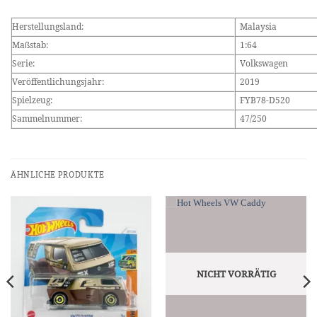
Herstellungsland:
Malaysia
Maßstab:
1:64
Serie:
Volkswagen
Veröffentlichungsjahr:
2019
Spielzeug:
FYB78-D520
Sammelnummer:
47/250
ÄHNLICHE PRODUKTE
NICHT VORRÄTIG