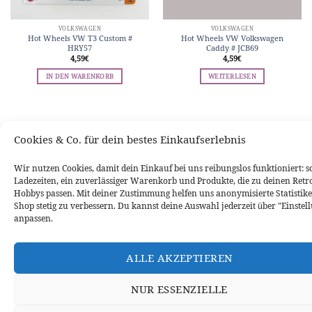
VOLKSWAGEN
VOLKSWAGEN
Hot Wheels VW T3 Custom #
Hot Wheels VW Volkswagen
HRY57
Caddy # JCB69
4,59
€
4,59
€
IN DEN WARENKORB
WEITERLESEN
WIDERRUFSBELEHRUNG
DATENSCHUTZERKLÄRUNG
VERSANDINFORMATIONEN
ZAHLUNGSARTEN
IMPRESSUM
Cookies & Co. für dein bestes Einkaufserlebnis
VERTRAG WIDERRUFEN
Wir nutzen Cookies, damit dein Einkauf bei uns reibungslos funktioniert: s
Ladezeiten, ein zuverlässiger Warenkorb und Produkte, die zu deinen Retr
Hobbys passen. Mit deiner Zustimmung helfen uns anonymisierte Statistike
Shop stetig zu verbessern. Du kannst deine Auswahl jederzeit über "Einstel
anpassen.
ALLE AKZEPTIEREN
NUR ESSENZIELLE