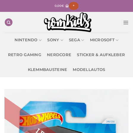
Zum
0,00
€
+
Inhalt
springen
NINTENDO
SONY
SEGA
MICROSOFT
RETRO GAMING
NERDCORE
STICKER & AUFKLEBER
KLEMMBAUSTEINE
MODELLAUTOS