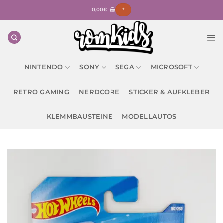
Zum
0,00
€
+
Inhalt
springen
NINTENDO
SONY
SEGA
MICROSOFT
RETRO GAMING
NERDCORE
STICKER & AUFKLEBER
KLEMMBAUSTEINE
MODELLAUTOS