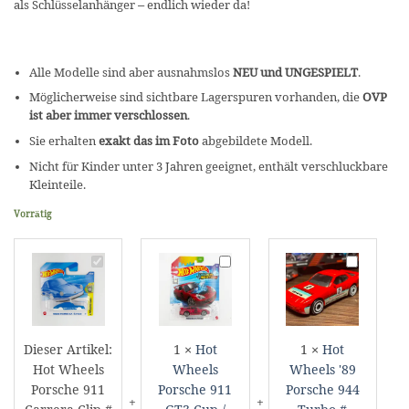
als Schlüsselanhänger – endlich wieder da!
Alle Modelle sind aber ausnahmslos
NEU und UNGESPIELT
.
Möglicherweise sind sichtbare Lagerspuren vorhanden, die
OVP
ist aber immer verschlossen
.
Sie erhalten
exakt das im Foto
abgebildete Modell.
Nicht für Kinder unter 3 Jahren geeignet, enthält verschluckbare
Kleinteile.
Vorrätig
Hot
Hot
Hot
Wheels
Wheels
Wheels
Porsche
Porsche
'89
911
911
Porsche
Carrera
GT3
944
Dieser Artikel:
1
×
Hot
1
×
Hot
Clip
Cup
Turbo
Hot Wheels
Wheels
Wheels '89
#
/
#
Porsche 911
Porsche 911
Porsche 944
JBC11
Color
HVW94
Shifters
Mystery