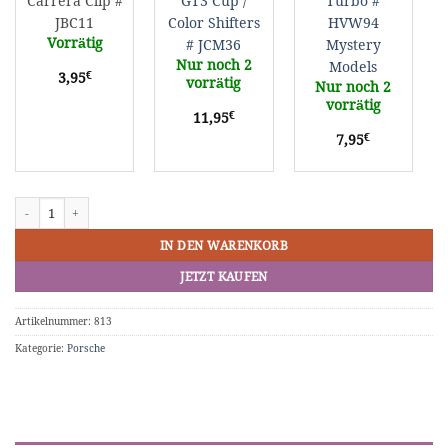
Carrera Clip #
GT3 Cup /
Turbo #
#
Models
JBC11
Color Shifters
HVW94
JCM36
Vorrätig
# JCM36
Mystery
Nur noch 2
Models
€
3,95
vorrätig
Nur noch 2
vorrätig
€
11,95
€
7,95
Hot Wheels Porsche 911 Carrera Clip # JBC11 Menge
IN DEN WARENKORB
JETZT KAUFEN
Artikelnummer:
813
Kategorie:
Porsche