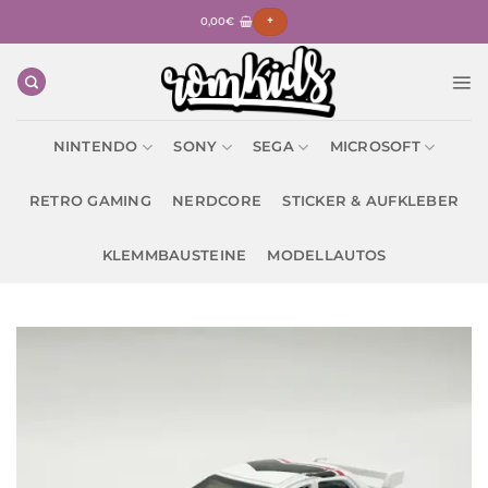
Zum
0,00
€
+
Inhalt
springen
NINTENDO
SONY
SEGA
MICROSOFT
RETRO GAMING
NERDCORE
STICKER & AUFKLEBER
KLEMMBAUSTEINE
MODELLAUTOS