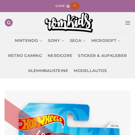
Zum
0,00
€
+
Inhalt
springen
NINTENDO
SONY
SEGA
MICROSOFT
RETRO GAMING
NERDCORE
STICKER & AUFKLEBER
KLEMMBAUSTEINE
MODELLAUTOS