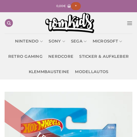
Zum
0,00
€
+
Inhalt
springen
NINTENDO
SONY
SEGA
MICROSOFT
RETRO GAMING
NERDCORE
STICKER & AUFKLEBER
KLEMMBAUSTEINE
MODELLAUTOS