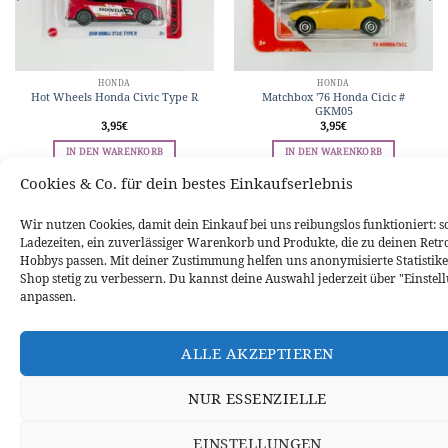
HONDA
HONDA
Hot Wheels Honda Civic Type R
Matchbox ’76 Honda Cicic #
GKM05
3,95
€
3,95
€
IN DEN WARENKORB
IN DEN WARENKORB
Cookies & Co. für dein bestes Einkaufserlebnis
WIDERRUFSBELEHRUNG
DATENSCHUTZERKLÄRUNG
Wir nutzen Cookies, damit dein Einkauf bei uns reibungslos funktioniert: s
VERSANDINFORMATIONEN
ZAHLUNGSARTEN
IMPRESSUM
Ladezeiten, ein zuverlässiger Warenkorb und Produkte, die zu deinen Retr
VERTRAG WIDERRUFEN
Hobbys passen. Mit deiner Zustimmung helfen uns anonymisierte Statistike
Shop stetig zu verbessern. Du kannst deine Auswahl jederzeit über "Einstel
anpassen.
ALLE AKZEPTIEREN
NUR ESSENZIELLE
EINSTELLUNGEN