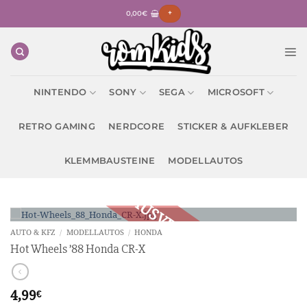
Zum
0,00
€
+
Inhalt
springen
NINTENDO
SONY
SEGA
MICROSOFT
RETRO GAMING
NERDCORE
STICKER & AUFKLEBER
KLEMMBAUSTEINE
MODELLAUTOS
AUTO & KFZ
/
MODELLAUTOS
/
HONDA
Hot Wheels ’88 Honda CR-X
4,99
€