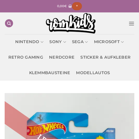
Zum
0,00
€
+
Inhalt
springen
NINTENDO
SONY
SEGA
MICROSOFT
RETRO GAMING
NERDCORE
STICKER & AUFKLEBER
KLEMMBAUSTEINE
MODELLAUTOS