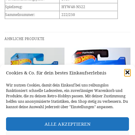
Spielzeug:
HYW48-N522
Sammelnummer:
222/250
ÄHNLICHE PRODUKTE
Cookies & Co. für dein bestes Einkaufserlebnis
Wir nutzen Cookies, damit dein Einkauf bei uns reibungslos
funktioniert: schnelle Ladezeiten, ein zuverlässiger Warenkorb und
Produkte, die zu deinen Retro-Hobbys passen. Mit deiner Zustimmung
helfen uns anonymisierte Statistiken, den Shop stetig zu verbessern. Du
kannst deine Auswahl jederzeit über "Einstellungen" anpassen.
FERRARI
FERRARI
Hot Wheels Ferrari F40 Gelb
Hot Wheels Kick Sauber F1 Team
(Competizione) – 1:64 Modellauto
# JJK02
ALLE AKZEPTIEREN
#JBB92
4,95
€
4,59
€