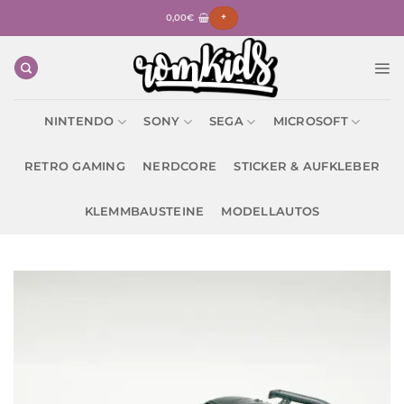
Zum
0,00
€
+
Inhalt
springen
NINTENDO
SONY
SEGA
MICROSOFT
RETRO GAMING
NERDCORE
STICKER & AUFKLEBER
KLEMMBAUSTEINE
MODELLAUTOS