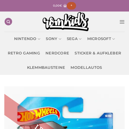
Zum
0,00
€
+
Inhalt
springen
NINTENDO
SONY
SEGA
MICROSOFT
RETRO GAMING
NERDCORE
STICKER & AUFKLEBER
KLEMMBAUSTEINE
MODELLAUTOS