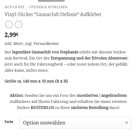
AUTO & KFZ
/
STICKER & AUFKLEBER
Vinyl-Sticker “Saunaclub Stefanie” Aufkleber
2,99
€
inkl. MwSt.
zzgl.
Versandkosten
Der
legendäre Saunaclub von Stephanie
erlebt mit diesem Sticker
sein Revival. Ein Ort der
Entspannung und der frivolen Abenteuer
,
jetzt auch für Ihr Fahrzeugheck – oder sonst jedem Ort, der gefällt.
Alles kann, nichts muss.
Größe ca. 140 mm x 33 mm (B x H)
Aktion:
Senden Sie uns ein Foto des
montierten / angebrachten
Aufklebers auf Ihrem Fahrzeug und erhalten Sie einen zweiten
Sticker
KOSTENLOS
zu Ihrer
nächsten Bestellung
dazu!
Farbe