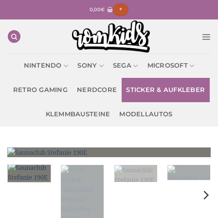
Zum
0,00
€
+
Inhalt
springen
NINTENDO
SONY
SEGA
MICROSOFT
RETRO GAMING
NERDCORE
STICKER & AUFKLEBER
KLEMMBAUSTEINE
MODELLAUTOS