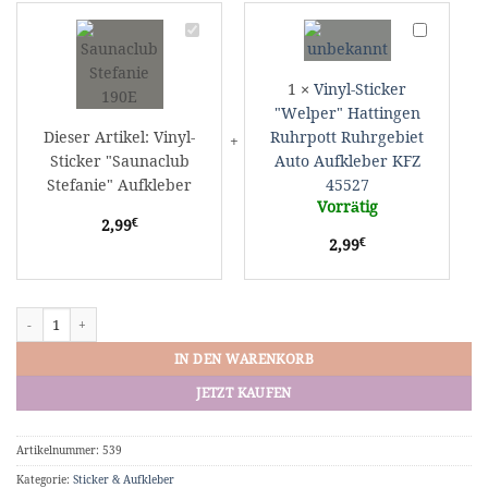
Vinyl-
Vinyl-
Sticker
Sticker
"Saunaclub
"Welper"
1
×
Vinyl-Sticker
Stefanie"
Hattingen
"Welper" Hattingen
Aufkleber
Ruhrpott
Dieser Artikel:
Vinyl-
Ruhrpott Ruhrgebiet
Ruhrgebiet
Sticker "Saunaclub
Auto Aufkleber KFZ
Auto
Aufkleber
Stefanie" Aufkleber
45527
KFZ
Vorrätig
€
2,99
45527
€
2,99
Vinyl-Sticker "Saunaclub Stefanie" Aufkleber Menge
IN DEN WARENKORB
JETZT KAUFEN
Artikelnummer:
539
Kategorie:
Sticker & Aufkleber