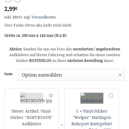
2,99
€
inkl. MwSt.
zzgl.
Versandkosten
Zero Fucks Given aka juckt mich nicht.
Größe ca. 200 mm x 143 mm (H x B)
Aktion:
Senden Sie uns ein Foto des
montierten / angebrachten
Aufklebers auf Ihrem Fahrzeug und erhalten Sie einen zweiten
Sticker
KOSTENLOS
zu Ihrer
nächsten Bestellung
dazu!
Farbe
Vinyl-
Vinyl-
Sticker
Sticker
"NOFCKSGVN"
"Welper"
Dieser Artikel:
Vinyl-
1
×
Vinyl-Sticker
Aufkleber
Hattingen
Sticker "NOFCKSGVN"
"Welper" Hattingen
Ruhrpott
Aufkleber
Ruhrpott Ruhrgebiet
Ruhrgebiet