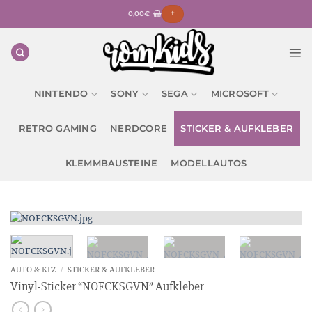
Zum
0,00
€
+
Inhalt
springen
NINTENDO
SONY
SEGA
MICROSOFT
RETRO GAMING
NERDCORE
STICKER & AUFKLEBER
KLEMMBAUSTEINE
MODELLAUTOS
AUTO & KFZ
/
STICKER & AUFKLEBER
Vinyl-Sticker “NOFCKSGVN” Aufkleber