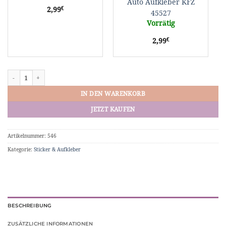
Auto Aufkleber KFZ
Auto
€
2,99
Aufkleber
45527
KFZ
Vorrätig
45527
€
2,99
Vinyl-Sticker "NOFCKSGVN" Aufkleber Menge
IN DEN WARENKORB
JETZT KAUFEN
Artikelnummer:
546
Kategorie:
Sticker & Aufkleber
BESCHREIBUNG
ZUSÄTZLICHE INFORMATIONEN