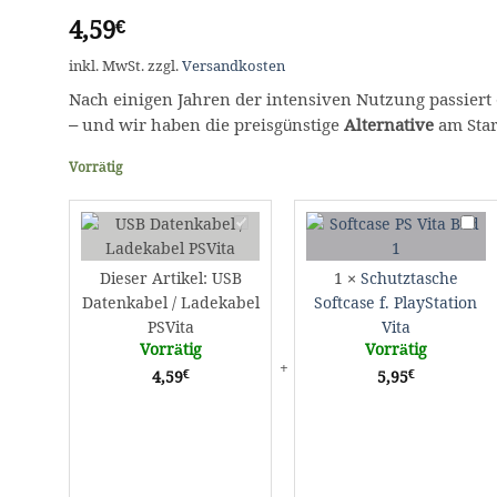
4,59
€
inkl. MwSt.
zzgl.
Versandkosten
Nach einigen Jahren der intensiven Nutzung passiert 
– und wir haben die preisgünstige
Alternative
am Star
Vorrätig
USB
Schut
Datenkabel
Softc
/
f.
Dieser Artikel:
USB
1
×
Schutztasche
Ladekabel
PlayS
Datenkabel / Ladekabel
Softcase f. PlayStation
PSVita
Vita
PSVita
Vita
Vorrätig
Vorrätig
€
€
4,59
5,95