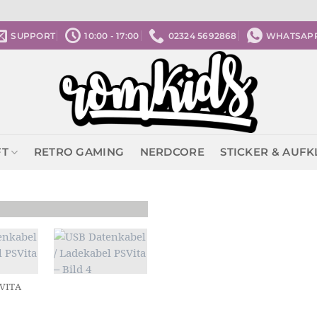
SUPPORT
10:00 - 17:00
02324 5692868
WHATSAP
FT
RETRO GAMING
NERDCORE
STICKER & AUF
 VITA