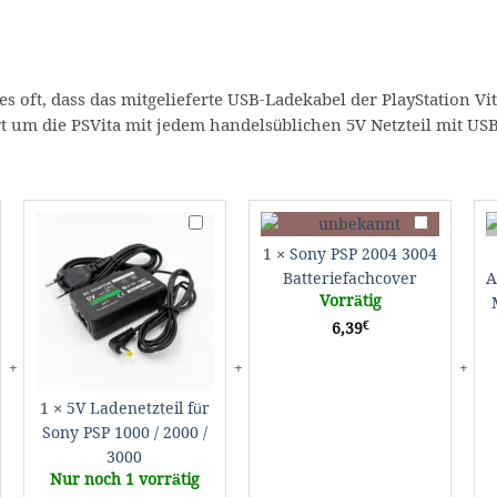
es oft, dass das mitgelieferte USB-Ladekabel der PlayStation V
t um die PSVita mit jedem handelsüblichen 5V Netzteil mit U
ztasche
5V
Sony
ase
Ladenetzteil
PSP
1
×
Sony PSP 2004 3004
für
2004
Batteriefachcover
A
tation
Sony
3004
Vorrätig
PSP
Batteriefach
€
6,39
1000
/
2000
/
1
×
5V Ladenetzteil für
3000
Sony PSP 1000 / 2000 /
3000
Nur noch 1 vorrätig