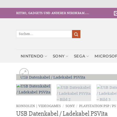
Zum
RETRO, GADGETS UND ANDERER NERDKRAM.....
Inhalt
springen
Suchen
nach:
NINTENDO
SONY
SEGA
MICROSO
KONSOLEN | VIDEOGAMES
/
SONY
/
PLAYSTATION PSP / PS
USB Datenkabel / Ladekabel PSVita