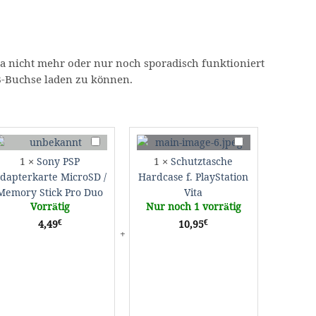
ita nicht mehr oder nur noch sporadisch funktioniert
SB-Buchse laden zu können.
Sony
Schutztasche
PSP
Hardcase
1
×
Sony PSP
1
×
Schutztasche
Adapterkarte
f.
dapterkarte MicroSD /
Hardcase f. PlayStation
MicroSD
PlayStation
Memory Stick Pro Duo
Vita
cover
/
Vita
Vorrätig
Nur noch 1 vorrätig
Memory
€
€
4,49
10,95
Stick
Pro
Duo