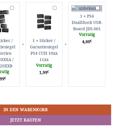
Sticker
Sticker
PS4
/
/
DualShock
1
×
PS4
Garantiesiegel
Garantiesiegel
USB-
DualShock USB-
PS4
PS4
Board
Board JDS-001
Serien
CUH
JDS-
Vorrätig
CUH-
10xx
001
ticker /
1
×
Sticker /
€
4,60
20XXA
11xx
iesiegel
Garantiesiegel
/
Serien
PS4 CUH 10xx
CUH-
20XXA /
11xx
20XXB
Vorrätig
20XXB
rätig
€
1,99
€
,99
0 Menge
IN DEN WARENKORB
JETZT KAUFEN