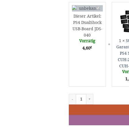
PS4
DualShock
Dieser Artikel:
USB-
PS4 DualShock
Board
USB-Board JDS-
JDS-
040
040
1
×
S
Vorrätig
Garant
€
4,60
PS4 
CUH-
CUH-
Vor
1
PS4 DualShock USB-Board JDS-04