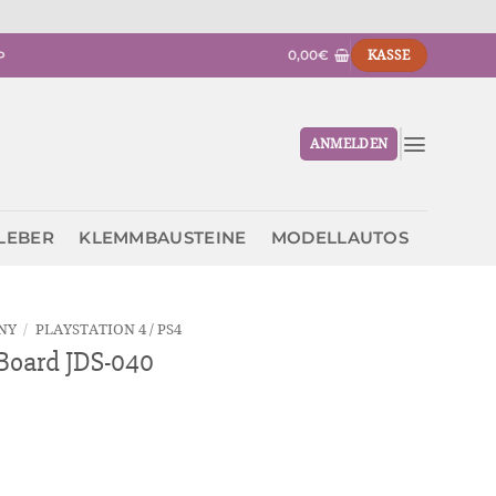
0,00
€
KASSE
P
ANMELDEN
KLEBER
KLEMMBAUSTEINE
MODELLAUTOS
NY
/
PLAYSTATION 4 / PS4
Board JDS-040