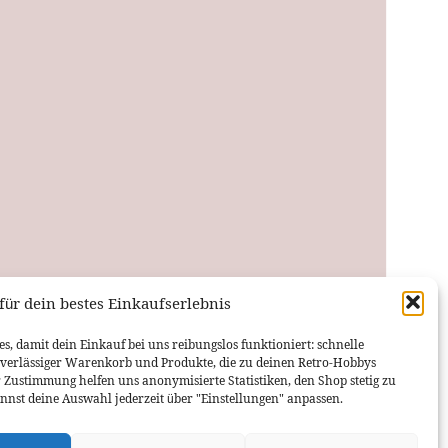
für dein bestes Einkaufserlebnis
PLAYSTATION 4 / PS4
PS4 Pro / Slim HDMI Port DIY Reparatur OEM
s, damit dein Einkauf bei uns reibungslos funktioniert: schnelle
uverlässiger Warenkorb und Produkte, die zu deinen Retro-Hobbys
4,99
€
–
5,95
€
r Zustimmung helfen uns anonymisierte Statistiken, den Shop stetig zu
nnst deine Auswahl jederzeit über "Einstellungen" anpassen.
AUSFÜHRUNG WÄHLEN
Dieses