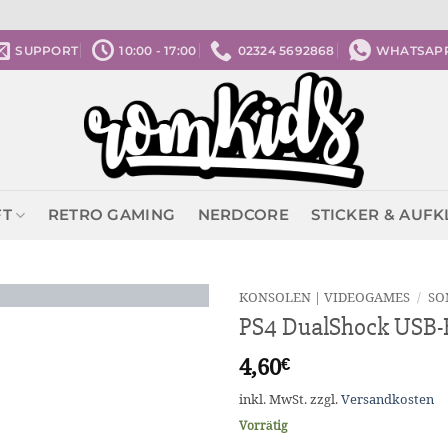
SUPPORT
10:00 - 17:00
02324 5692868
WHATSAP
FT
RETRO GAMING
NERDCORE
STICKER & AUF
KONSOLEN | VIDEOGAMES
/
SO
PS4 DualShock USB-
4,60
€
inkl. MwSt.
zzgl.
Versandkosten
Vorrätig