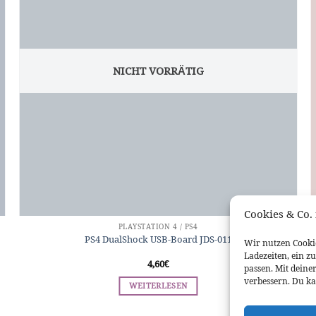
NICHT VORRÄTIG
Cookies & Co. 
PLAYSTATION 4 / PS4
PS4 DualShock USB-Board JDS-011
Wir nutzen Cookie
Ladezeiten, ein z
4,60
€
passen. Mit deine
verbessern. Du ka
WEITERLESEN