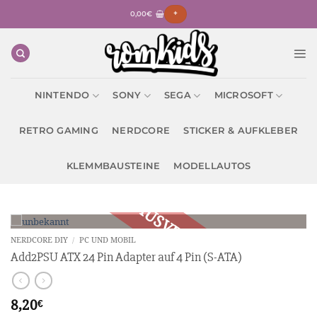
Zum
0,00
€
+
Inhalt
springen
NINTENDO
SONY
SEGA
MICROSOFT
RETRO GAMING
NERDCORE
STICKER & AUFKLEBER
KLEMMBAUSTEINE
MODELLAUTOS
NERDCORE DIY
/
PC UND MOBIL
Add2PSU ATX 24 Pin Adapter auf 4 Pin (S-ATA)
8,20
€