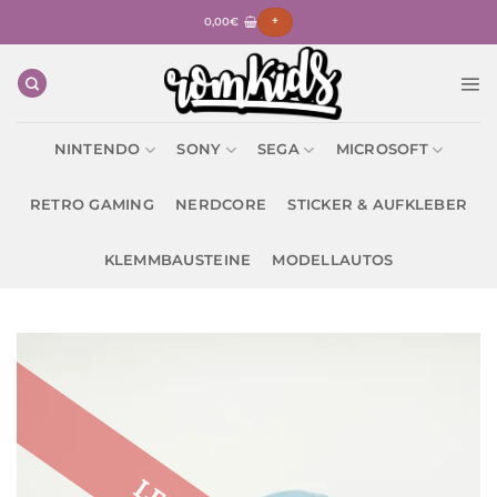
Zum
0,00
€
+
Inhalt
springen
NINTENDO
SONY
SEGA
MICROSOFT
RETRO GAMING
NERDCORE
STICKER & AUFKLEBER
KLEMMBAUSTEINE
MODELLAUTOS