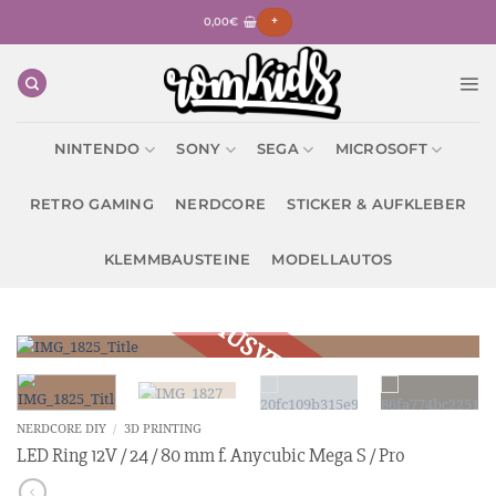
Zum
0,00
€
+
Inhalt
springen
NINTENDO
SONY
SEGA
MICROSOFT
RETRO GAMING
NERDCORE
STICKER & AUFKLEBER
KLEMMBAUSTEINE
MODELLAUTOS
NERDCORE DIY
/
3D PRINTING
LED Ring 12V / 24 / 80 mm f. Anycubic Mega S / Pro