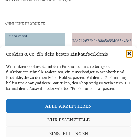
ÄHNLICHE PRODUKTE
Cookies & Co. für dein bestes Einkaufserlebnis
Wir nutzen Cookies, damit dein Einkauf bei uns reibungslos
funktioniert: schnelle Ladezeiten, ein zuverlässiger Warenkorb und
Produkte, die zu deinen Retro-Hobbys passen. Mit deiner Zustimmung
helfen uns anonymisierte Statistiken, den Shop stetig zu verbessern. Du
kannst deine Auswahl jederzeit über "Einstellungen" anpassen.
3D PRINTING
3D PRINTING
Silikonhülle Heatbed (2-er Set)
3D Drucker / CNC Endstop /
ALLE AKZEPTIEREN
E3D V5
Mikroschalter
5,79
€
4,27
€
NUR ESSENZIELLE
IN DEN WARENKORB
IN DEN WARENKORB
EINSTELLUNGEN