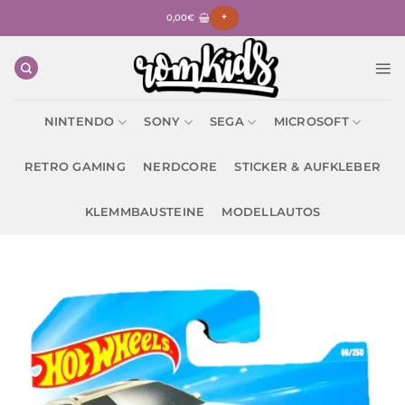
Zum
0,00
€
+
Inhalt
springen
NINTENDO
SONY
SEGA
MICROSOFT
RETRO GAMING
NERDCORE
STICKER & AUFKLEBER
KLEMMBAUSTEINE
MODELLAUTOS