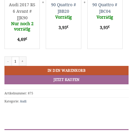
Audi 2017 RS
90 Quattro #
90 Quattro #
#
JJK90
6 Avant #
JBB20
JBC04
Vorrätig
Vorrätig
JJK90
Nur noch 2
€
€
3,95
3,95
vorrätig
€
4,69
Hot Wheels Audi 2017 RS 6 Avant # JJK90 Menge
IN DEN WARENKORB
JETZT KAUFEN
Artikelnummer:
875
Kategorie:
Audi