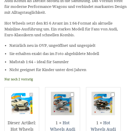
Audi-Kombi als Diecast-Modell in die Sammlung. Das Vorbild steht
für moderne Performance-Wagons und verbindet markantes Design
mit Alltagstauglichkeit.
Hot Wheels setzt den RS 6 Avant im 1:64-Format als aktuelle
Mainline-Ausführung um. Ein starkes Modell für Fans von Audi,
Euro-Klassikern und schnellen Kombis.
Natürlich neu in OVP, ungeöffnet und ungespielt
Sie erhalten exakt das im Foto abgebildete Modell
Maßstab 1:64 – ideal für Sammler
Nicht geeignet für Kinder unter drei Jahren
Nur noch 2 vorrätig
Hot
Hot
Hot
Wheels
Wheels
Wheels
Audi
Audi
Audi
2017
90
90
RS
Quattro
Quattro
Dieser Artikel:
1
×
Hot
1
×
Hot
6
#
#
Hot Wheels
Wheels Audi
Wheels Audi
Avant
JBB20
JBC04