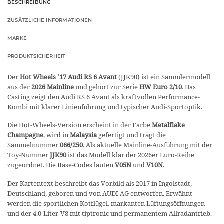
BESCHREIBUNG
ZUSÄTZLICHE INFORMATIONEN
MARKE
PRODUKTSICHERHEIT
Der
Hot Wheels ’17 Audi RS 6 Avant
(JJK90) ist ein Sammlermodell
aus der
2026 Mainline
und gehört zur Serie
HW Euro 2/10
. Das
Casting zeigt den Audi RS 6 Avant als kraftvollen Performance-
Kombi mit klarer Linienführung und typischer Audi-Sportoptik.
Die Hot-Wheels-Version erscheint in der Farbe
Metalflake
Champagne
, wird in
Malaysia
gefertigt und trägt die
Sammelnummer
066/250
. Als aktuelle Mainline-Ausführung mit der
Toy-Nummer
JJK90
ist das Modell klar der 2026er Euro-Reihe
zugeordnet. Die Base-Codes lauten
V05N
und
V10N
.
Der Kartentext beschreibt das Vorbild als 2017 in Ingolstadt,
Deutschland, geboren und von AUDI AG entworfen. Erwähnt
werden die sportlichen Kotflügel, markanten Lüftungsöffnungen
und der 4.0-Liter-V8 mit tiptronic und permanentem Allradantrieb.