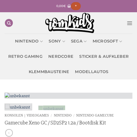
Zum
0,00
€
+
Inhalt
springen
NINTENDO
SONY
SEGA
MICROSOFT
RETRO GAMING
NERDCORE
STICKER & AUFKLEBER
KLEMMBAUSTEINE
MODELLAUTOS
KONSOLEN | VIDEOGAMES
/
NINTENDO
/
NINTENDO GAMECUBE
Gamecube Xeno GC / SD2SP2 1.2a / Bootdisk Kit