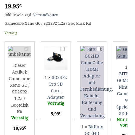
19,95
€
inkl. MwSt.
zzgl.
Versandkosten
Gamecube Xeno GC / SD2SP2 1.2a / Bootdisk Kit
Vorrätig
Gamecube
SD2SP2
Bitfunx
B
Xeno
Pro
GC2HD
G
GC
SD
HDMI
f
Dieser
1
×
/
Card
Adapter
N
Artikel:
SD2SP2
Adapter
fuer
G
BITFUN
1
×
SD2SP2
Gamecube
1.2a
Nintendo
W
GCMCE f
Pro SD
Xeno GC /
/
GameCube
S
Ninten
Card
Bootdisk
DOL-
S
SD2SP2
GameCu
Adapter
Kit
001
K
1.2a /
Wii
Vorrätig
Bootdisk
Speicher
Kit
€
SD-Kart
5,99
Vorrätig
Nur noch
vorräti
1
×
Bitfunx
€
19,95
GC2HD
€