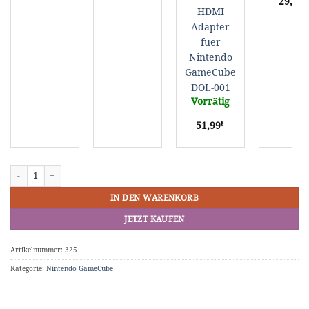
29,19
HDMI
Adapter
fuer
Nintendo
GameCube
DOL-001
Vorrätig
€
51,99
Gamecube Xeno GC / SD2SP2 1.2a / Bootdisk Kit Menge
IN DEN WARENKORB
JETZT KAUFEN
Artikelnummer:
325
Kategorie:
Nintendo GameCube